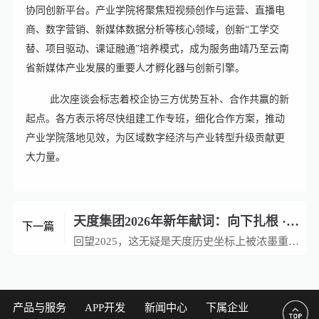
协同创新平台。产业学院将聚焦短视频创作与运营、直播电
商、数字营销、新媒体数据分析等核心领域，创新“工学交
替、项目驱动、课证融通”培养模式，成为服务曲靖乃至云南
省新媒体产业发展的重要人才孵化器与创新引擎。
此次座谈会标志着校企协三方优势互补、合作共赢的新
起点。各方表示将尽快组建工作专班，细化合作方案，推动
产业学院落地见效，为区域数字经济与产业转型升级贡献更
大力量。
天度集团2026年新年献词：向下扎根 · 向上生长
下一篇
回望2025，这无疑是天度历史坐标上被浓墨重彩标记的一年——我们不仅走过了风雨兼程的二十载，在温暖的篝火与星光下共同庆祝“廿载同行”；我们也乔迁新居，在亲手打造、融汇科技与美学的新总部办公室，开启了全新的篇章

产品与服务
APP开发
新闻中心
下属企业