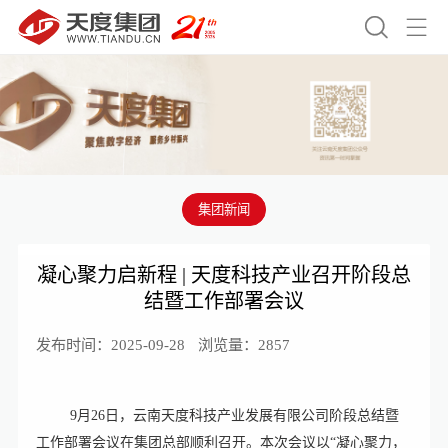


集团新闻
凝心聚力启新程 | 天度科技产业召开阶段总
结暨工作部署会议
发布时间：2025-09-28
浏览量：2857
9月26日，云南天度科技产业发展有限公司阶段总结暨
工作部署会议在集团总部顺利召开。本次会议以“凝心聚力，