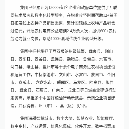
集团已经累计为13000+知名企业和政府单位提供了互联
网技术服务和数字化转型服务，在脱贫攻坚时期帮助12+贫困
县拓展线上农特产品销售渠道，累计实现线上农特产品销售
过亿元，开展农村电商公益培训2.4万余人次，提供600+农村
劳动力就业岗位，帮助1000+县域传统企业转型升级。
集团中标并承担了西双版纳州级统筹、彝良县、巍山
县、景东县、景谷县、孟连县、勐腊县、鲁甸县、水富市、
河口县、峨山县、盘州市等十余个电子商务进农村项目建设
和运营工作，中标临沧市、文山市、水富市、蒙自市、个旧
市、宣威市、 六盘水市 、麒麟区、马龙区、陆良县、永胜
县、 彝良县、石屏县、广南县、丘北县等县域商业建设行动
服务商，承担多个中国好粮油行动示范县、示范企业项目建
设，并获得省、州（市） 、县（区） 好评。
集团深耕智慧城市、数字大脑、智慧农业、智能展厅、
数字乡村、产业运营、信息化集成、软件开发、数字档案加