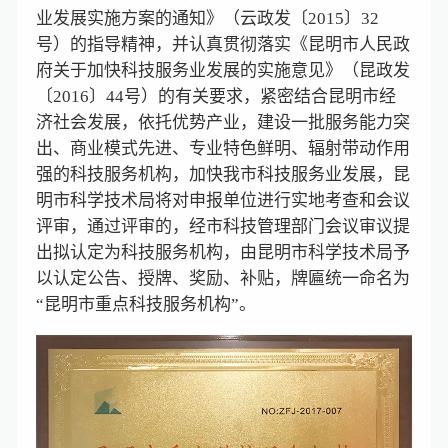
业发展实施方案的通知》（云政发〔2015〕32
号）的指导精神，并认真贯彻落实《昆明市人民政
府关于加快科技服务业发展的实施意见》（昆政发
〔2016〕44号）的有关要求，紧密结合昆明市经
济社会发展，依托优势产业，建设一批服务能力突
出、商业模式先进、专业特色鲜明、辐射带动作用
强的科技服务机构，加快我市科技服务业发展，昆
明市科学技术局将对申报单位进行实地考查和会议
评审，通过评审的，经市科技管理部门会议审议提
出拟认定为科技服务机构，由昆明市科学技术局予
以认定公告、授牌、奖励、补贴，牌匾统一命名为
“昆明市重点科技服务机构”。